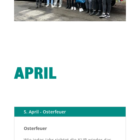
APRIL
5. April - Osterfeuer
Osterfeuer
Wie jedes Jahr richtet die KLJB wieder das